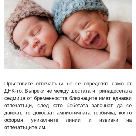
Пръстовите отпечатъци не се определят само от
ДНК-то. Въпреки че между шестата и тринадесетата
седмица от бременността близнаците имат еднакви
отпечатъци, след като бебетата започнат да се
движат, те докосват амниотичната торбичка, която
оформя уникалните линии и извивки на
отпечатъците им.