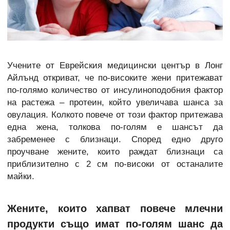
Учените от Еврейския медицински център в Лонг
Айлънд откриват, че по-високите жени притежават
по-голямо количество от инсулиноподобния фактор
на растежа – протеин, който увеличава шанса за
овулация. Колкото повече от този фактор притежава
една жена, толкова по-голям е шансът да
забременее с близнаци. Според едно друго
проучване жените, които раждат близнаци са
приблизително с 2 см по-високи от останалите
майки.
Жените, които хапват повече млечни
продукти също имат по-голям шанс да