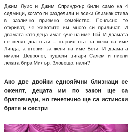
Джим Луис и Джим Спринджър били само на 4
седмици, когато ги разделили и всеки близнак отива
в различно приемно семейство. По-късно те
откриват, че животите им много си приличат. И
двамата като деца имат куче на име Той. И двамата
се женят два пъти – първия път за жени на име
Линда, а втория за жени на име Бети. И двамата
имали Шевролет, пушели цигари Салем и пиели
леката бира Милър. Зловещо, нали?
Ако две двойки еднояйчни близнаци се
оженят, децата им по закон ще са
братовчеди, но генетично ще са истински
братя и сестри