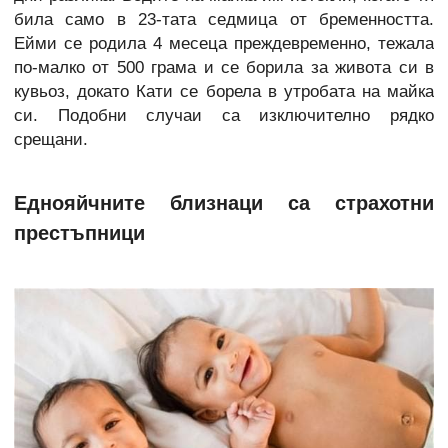
била само в 23-тата седмица от бременността.
Ейми се родила 4 месеца преждевременно, тежала
по-малко от 500 грама и се борила за живота си в
кувьоз, докато Кати се борела в утробата на майка
си. Подобни случаи са изключително рядко
срещани.
Еднояйчните близнаци са страхотни
престъпници