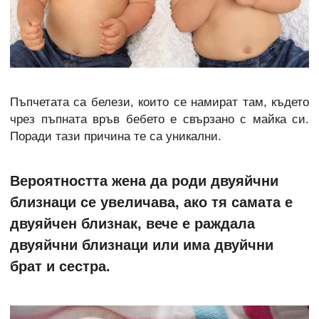
Пъпчетата са белези, които се намират там, където
чрез пъпната връв бебето е свързано с майка си.
Поради тази причина те са уникални.
Вероятността жена да роди двуяйчни
близнаци се увеличава, ако тя самата е
двуяйчен близнак, вече е раждала
двуяйчни близнаци или има двуйчни
брат и сестра.