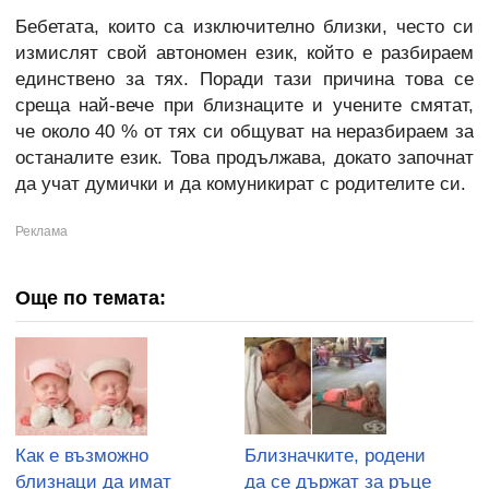
Бебетата, които са изключително близки, често си
измислят свой автономен език, който е разбираем
единствено за тях. Поради тази причина това се
среща най-вече при близнаците и учените смятат,
че около 40 % от тях си общуват на неразбираем за
останалите език. Това продължава, докато започнат
да учат думички и да комуникират с родителите си.
Още по темата:
Как е възможно
Близначките, родени
близнаци да имат
да се държат за ръце