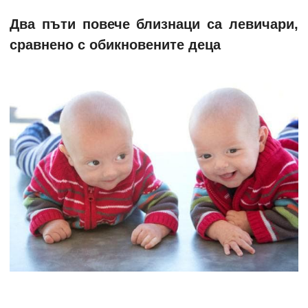
Два пъти повече близнаци са левичари,
сравнено с обикновените деца