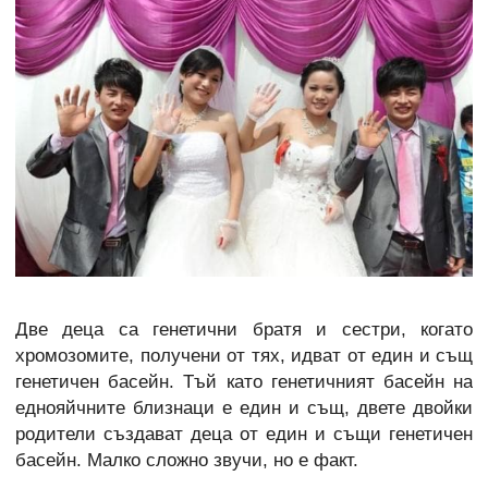
Две деца са генетични братя и сестри, когато
хромозомите, получени от тях, идват от един и същ
генетичен басейн. Тъй като генетичният басейн на
еднояйчните близнаци е един и същ, двете двойки
родители създават деца от един и същи генетичен
басейн. Малко сложно звучи, но е факт.