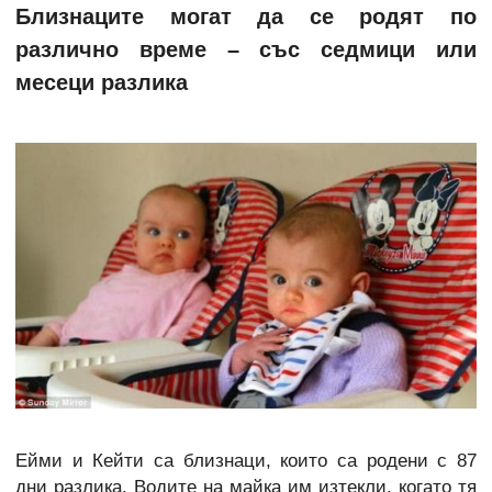
Близнаците могат да се родят по
различно време – със седмици или
месеци разлика
Ейми и Кейти са близнаци, които са родени с 87
дни разлика. Водите на майка им изтекли, когато тя