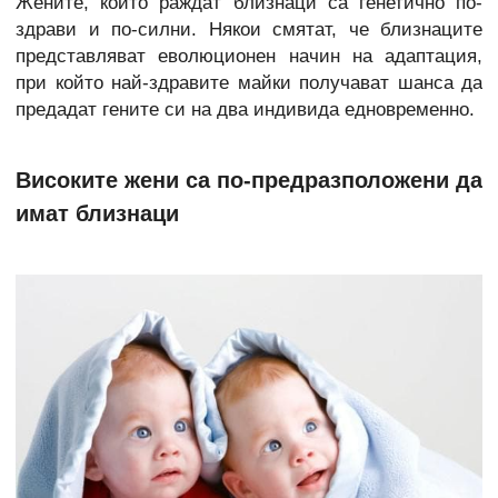
Жените, които раждат близнаци са генетично по-
здрави и по-силни. Някои смятат, че близнаците
представляват еволюционен начин на адаптация,
при който най-здравите майки получават шанса да
предадат гените си на два индивида едновременно.
Високите жени са по-предразположени да
имат близнаци