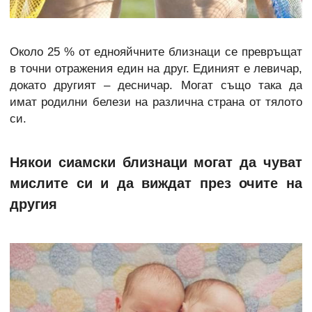
Около 25 % от еднояйчните близнаци се превръщат
в точни отражения един на друг. Единият е левичар,
докато другият – десничар. Могат също така да
имат родилни белези на различна страна от тялото
си.
Някои сиамски близнаци могат да чуват
мислите си и да виждат през очите на
другия