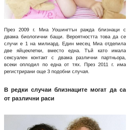
През 2009 г. Миа Уошингтън ражда близнаци с
двама биологични бащи. Вероятността това да се
случи е 1 на милиард. Един месец Миа отделила
две яйцеклетки, вместо една. Тъй като имала
сексуален контакт с двама различни партньора,
всеки оплодил по една от тях. През 2011 г. има
регистрирани още 3 подобни случая.
В редки случаи близнаците могат да са
от различни раси