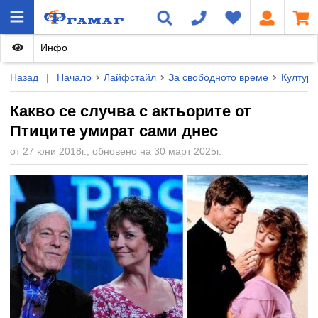
Инфо
Назад
|
Начало
Лайфстайл
За свободното време
Култура
Какво се случва с актьорите от
Птиците умират сами днес
от 27 юни 2018г., обновено на 30 март 2025г.