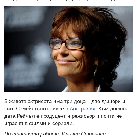
В живота актрисата има три деца – две дъщери и
син. Семейството живее в
Австралия
. Към днешна
дата Рейчъл е продуцент и режисьор и почти не
играе във филми и сериали.
По статията работи: Илияна Стоянова