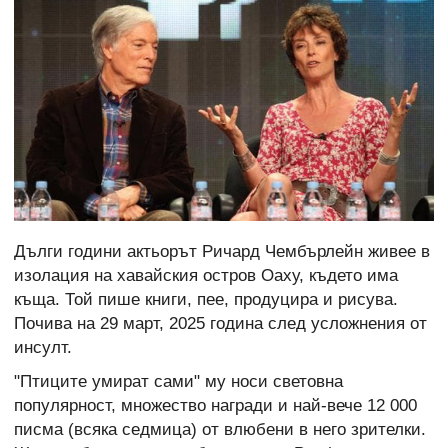
Дълги години актьорът Ричард Чембърлейн живее в
изолация на хавайския остров Оаху, където има
къща. Той пише книги, пее, продуцира и рисува.
Почива на 29 март, 2025 година след усложнения от
инсулт.
"Птиците умират сами" му носи световна
популярност, множество награди и най-вече 12 000
писма (всяка седмица) от влюбени в него зрителки.