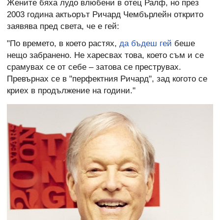
Жените бяха лудо влюбени в отец Ралф, но през
2003 година актьорът Ричард Чембърлейн открито
заявява пред света, че е гей:
"По времето, в което растях,
да бъдеш гей
беше
нещо забранено. Не харесвах това, което съм и се
срамувах се от себе – затова се преструвах.
Превърнах се в "перфектния Ричард", зад когото се
криех в продължение на години."