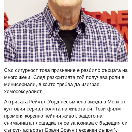
Със сигурност това признание е разбило сърцата на
много жени. След разкритията той получава роли в
минисериали, в които трябва да изиграе
хомосексуалист.
Актрисата Рейчъл Уорд несъмнено вижда в Меги от
култовия сериал ролята на живота си. Този филм
променя коренно нейния живот, защото на
снимачната площадка тя се запознава с бъдещия си
съпруг- актьорът Браян Браун ( екранен съпруг).