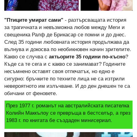
"Птиците умират сами"
- разтърсващата история
за трагичната и невъзможна любов между Меги и
свещеника Ралф де Брикасар се помни и до днес.
След 35 години любовната история продължава да
вълнува и докосва по необикновен начин зрителите.
Какво се случва с
актьорите 35 години по-късно
?
Къде са те сега и с какво се занимават? Годините
несъмнено оставят своя отпечатък, но едно е
сигурно: бръчките по техните лица не са изтрили
невероятното им излъчване. И до ден днешен те са
обичани от феновете.
През 1977 г. романът на австралийската писателка
Колийн Маккълоу се превръща в бестселър, а през
1983 г. по книгата бе създаден минисериал.