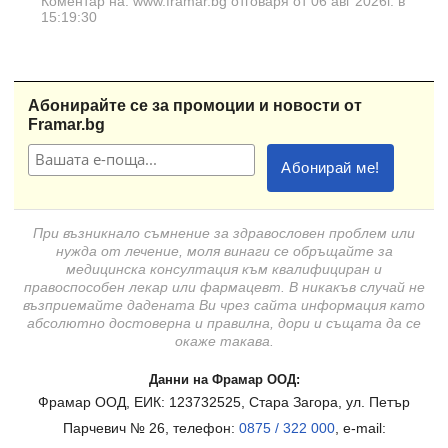
Коментар на: www.framar.bg отговаря от 06 авг 2026г. в
15:19:30
Абонирайте се за промоции и новости от
Framar.bg
При възникнало съмнение за здравословен проблем или
нужда от лечение, моля винаги се обръщайте за
медицинска консултация към квалифициран и
правоспособен лекар или фармацевт. В никакъв случай не
възприемайте дадената Ви чрез сайта информация като
абсолютно достоверна и правилна, дори и същата да се
окаже такава.
Данни на Фрамар ООД:
Фрамар ООД, ЕИК: 123732525, Стара Загора, ул. Петър
Парчевич № 26, телефон:
0875 / 322 000
, e-mail: