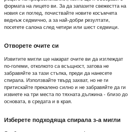
формата на лицето ви. За да запазите свежестта на
новия си поглед, почиствайте новите косъмчета
веднъж седмично, а за най-добри резултати,
посетете салона след четири или шест седмици.
Отворете очите си
Извитите мигли ще накарат очите ви да изглеждат
по-големи, отколкото са всъщност, затова не
забравяйте за тази стъпка, преди да нанесете
спирала. Използвайте твърд захват, но не ги
притискайте прекалено силно и не забравяйте да ги
извиете на три места по тяхната дължина - близо до
основата, в средата и в края.
Изберете подходяща спирала з-а мигли