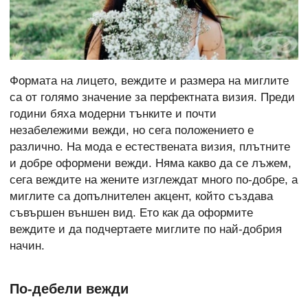
Формата на лицето, веждите и размера на миглите
са от голямо значение за перфектната визия. Преди
години бяха модерни тънките и почти
незабележими вежди, но сега положението е
различно. На мода е естествената визия, плътните
и добре оформени вежди. Няма какво да се лъжем,
сега веждите на жените изглеждат много по-добре, а
миглите са допълнителен акцент, който създава
съвършен външен вид. Ето как да оформите
веждите и да подчертаете миглите по най-добрия
начин.
По-дебели вежди