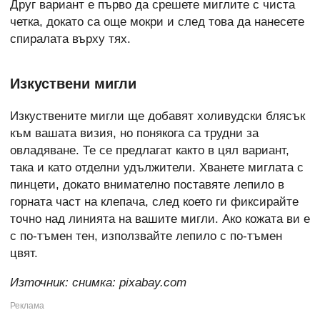
Друг вариант е първо да срешете миглите с чиста
четка, докато са още мокри и след това да нанесете
спиралата върху тях.
Изкуствени мигли
Изкуствените мигли ще добавят холивудски блясък
към вашата визия, но понякога са трудни за
овладяване. Те се предлагат както в цял вариант,
така и като отделни удължители. Хванете миглата с
пинцети, докато внимателно поставяте лепило в
горната част на клепача, след което ги фиксирайте
точно над линията на вашите мигли. Ако кожата ви е
с по-тъмен тен, използвайте лепило с по-тъмен
цвят.
Източник:
снимка: pixabay.com