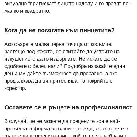
визуално "притискат" лицето надолу и го правят по-
малко и квадратно.
Кога да не посягате към пинцетите?
Ако съзрете малка черна точица от косъмче,
растящо под кожата, се опитайте да устоите на
изкушението да го издърпате. Не искате да се
сдобиете с белег, нали? По-добре изчакайте един
ден и му дайте възможност да прорасне, а ако
продължава да ви притеснява, го покрийте с
коректор.
Оставете се в ръцете на професионалист
В случай, че не можете да прецените коя е най-
правилната форма за вашите вежди, се оставете в
ръцете на професионалист, който ще я съобрази с