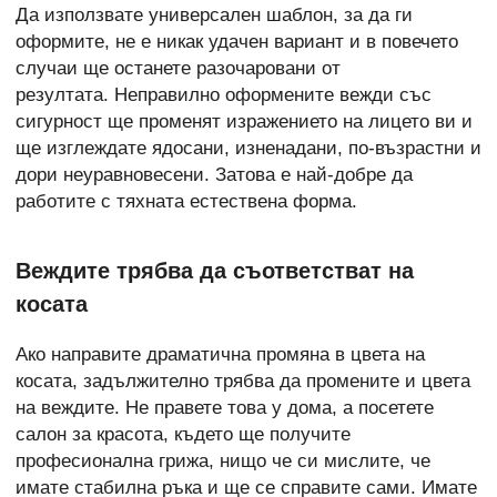
Да използвате универсален шаблон, за да ги
оформите, не е никак удачен вариант и в повечето
случаи ще останете разочаровани от
резултата. Неправилно оформените вежди със
сигурност ще променят изражението на лицето ви и
ще изглеждате ядосани, изненадани, по-възрастни и
дори неуравновесени. Затова е най-добре да
работите с тяхната естествена форма.
Веждите трябва да съответстват на
косата
Ако направите драматична промяна в цвета на
косата, задължително трябва да промените и цвета
на веждите. Не правете това у дома, а посетете
салон за красота, където ще получите
професионална грижа, нищо че си мислите, че
имате стабилна ръка и ще се справите сами. Имате