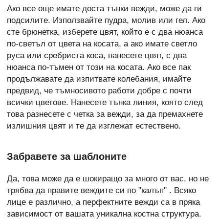
Ако все още имате доста тънки вежди, може да ги
подсилите. Използвайте пудра, молив или гел. Ако
сте брюнетка, изберете цвят, който е с два нюанса
по-светъл от цвета на косата, а ако имате светло
руса или сребриста коса, нанесете цвят, с два
нюанса по-тъмен от този на косата. Ако все пак
продължавате да изпитвате колебания, имайте
предвид, че тъмносивото работи добре с почти
всички цветове. Нанесете тънка линия, която след
това разнесете с четка за вежди, за да премахнете
излишния цвят и те да изглежат естествено.
Забравете за шаблоните
Да, това може да е шокиращо за много от вас, но не
трябва да правите веждите си по "калъп'' . Всяко
лице е различно, а перфектните вежди са в пряка
зависимост от вашата уникална костна структура.