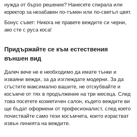
нужда от бързо решение? Нанесете спирала или
коректор за незабавен по-тъмен или по-светъл цвят.
Бонус съвет: Никога не правете веждите си черни,
ако сте с руса коса!
Придържайте се към естествения
външен вид
Далеч вече не е необходимо да имате тънки и
изваяни вежди, за да изглеждате модерни. За да
сгъстите максимално вашите, не отскубвайте и
косъмче от тях в продължение на три месеца. След
това посетете козметичен салон, където веждите ви
ще бъдат оформени от професионалист, след което
почиствайте само тези косъмчета, които израстват
извън линията на веждите.