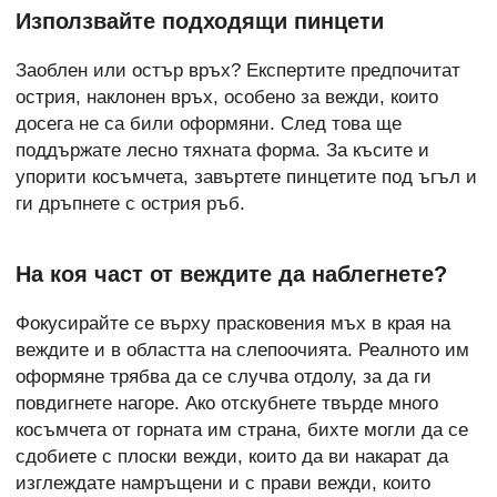
Използвайте подходящи пинцети
Заоблен или остър връх? Експертите предпочитат
острия, наклонен връх, особено за вежди, които
досега не са били оформяни. След това ще
поддържате лесно тяхната форма. За късите и
упорити косъмчета, завъртете пинцетите под ъгъл и
ги дръпнете с острия ръб.
На коя част от веждите да наблегнете?
Фокусирайте се върху прасковения мъх в края на
веждите и в областта на слепоочията. Реалното им
оформяне трябва да се случва отдолу, за да ги
повдигнете нагоре. Ако отскубнете твърде много
косъмчета от горната им страна, бихте могли да се
сдобиете с плоски вежди, които да ви накарат да
изглеждате намръщени и с прави вежди, които