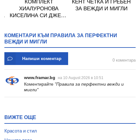
КОМПЛЕКТ
КЕНТ ЧЕТКА И ГРЕБЕН
ХИАЛУРОНОВА
ЗА ВЕЖДИ И МИГЛИ
 И
КИСЕЛИНА СИ ДЖЕЛИ
желирани стика 2 кутии
* 31
КОМЕНТАРИ КЪМ ПРАВИЛА ЗА ПЕРФЕКТНИ
ВЕЖДИ И МИГЛИ
Напиши коментар
0 коментара
www.framar.bg
на 10 August 2026 в 10:51
Коментирайте
"Правила за перфектни вежди и
мигли"
ВИЖТЕ ОЩЕ
Красота и стил