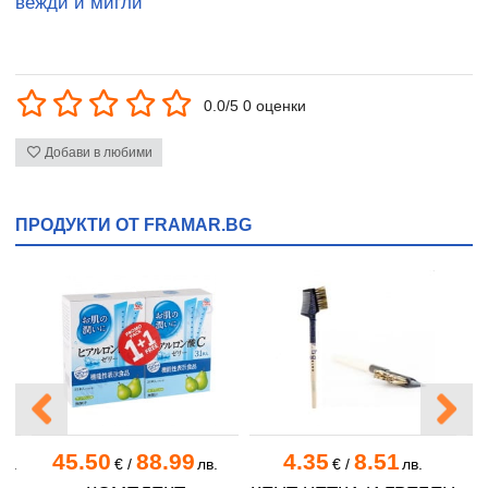
вежди и мигли
0.0/5 0 оценки
Добави в любими
ПРОДУКТИ ОТ FRAMAR.BG
45.50
88.99
4.35
8.51
лв.
€
/
лв.
€
/
лв.