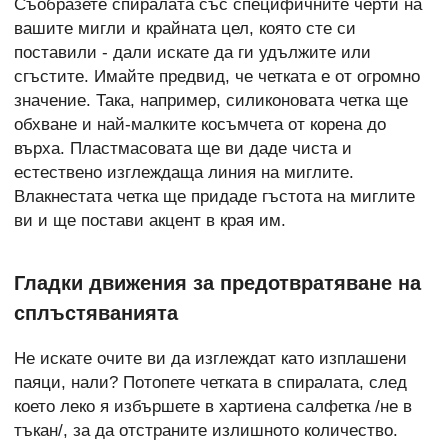
Съобразете спиралата със специфичните черти на
вашите мигли и крайната цел, която сте си
поставили - дали искате да ги удължите или
сгъстите. Имайте предвид, че четката е от огромно
значение. Така, например, силиконовата четка ще
обхване и най-малките косъмчета от корена до
върха. Пластмасовата ще ви даде чиста и
естествено изглеждаща линия на миглите.
Влакнестата четка ще придаде гъстота на миглите
ви и ще постави акцент в края им.
Гладки движения за предотвратяване на
сплъстяванията
Не искате очите ви да изглеждат като изплашени
паяци, нали? Потопете четката в спиралата, след
което леко я избършете в хартиена салфетка /не в
тъкан/, за да отстраните излишното количество.