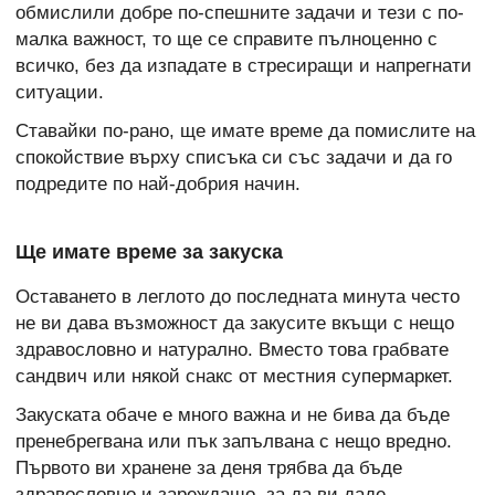
обмислили добре по-спешните задачи и тези с по-
малка важност, то ще се справите пълноценно с
всичко, без да изпадате в стресиращи и напрегнати
ситуации.
Ставайки по-рано, ще имате време да помислите на
спокойствие върху списъка си със задачи и да го
подредите по най-добрия начин.
Ще имате време за закуска
Оставането в леглото до последната минута често
не ви дава възможност да закусите вкъщи с нещо
здравословно и натурално. Вместо това грабвате
сандвич или някой снакс от местния супермаркет.
Закуската обаче е много важна и не бива да бъде
пренебрегвана или пък запълвана с нещо вредно.
Първото ви хранене за деня трябва да бъде
здравословно и зареждащо, за да ви даде