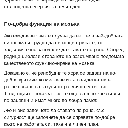
пълноценна енергия за целия ден.
По-добра функция на мозъка
Ако ежедневно ви се случва да не сте в най-добрата
си форма и трудно да се концентрирате, то
задължително започнете да ставате по-рано. Според
редица биолози ставането на разсъмване подпомага
качественото функциониране на мозъка.
Доказано е, че ранобудните хора се радват на по-
добро критическо мислене и са по-адекватни в
разрешаване на казуси от различно естество.
Тенденциите показват, че те още са и по-креативни,
по-забавни и имат много по-добра памет.
Ако и вие започнете да ставате по-рано, със
сигурност ще започнете да се справяте по-добре
както на работата си, така и в личен план.