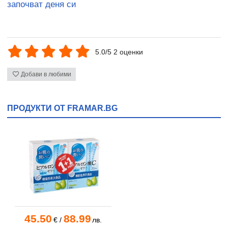
започват деня си
5.0/5 2 оценки
Добави в любими
ПРОДУКТИ ОТ FRAMAR.BG
45.50
88.99
€
/
лв.