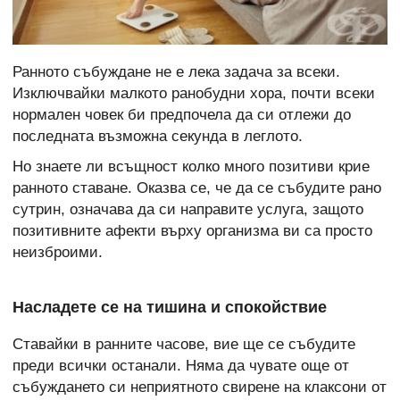
Ранното събуждане не е лека задача за всеки.
Изключвайки малкото ранобудни хора, почти всеки
нормален човек би предпочела да си отлежи до
последната възможна секунда в леглото.
Но знаете ли всъщност колко много позитиви крие
ранното ставане. Оказва се, че да се събудите рано
сутрин, означава да си направите услуга, защото
позитивните афекти върху организма ви са просто
неизброими.
Насладете се на тишина и спокойствие
Ставайки в ранните часове, вие ще се събудите
преди всички останали. Няма да чувате още от
събуждането си неприятното свирене на клаксони от