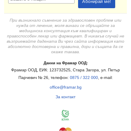
При възникнало съмнение за здравословен проблем или
нужда от лечение, моля винаги се обръщайте за
медицинска консултация към квалифициран и
правоспособен лекар или фармацевт. В никакъв случай не
възприемайте дадената Ви чрез сайта информация като
абсолютно достоверна и правилна, дори и същата да се
окаже такава.
Данни на Фрамар ООД:
Фрамар ООД, ЕИК: 123732525, Стара Загора, ул. Петър
Парчевич № 26, телефон:
0875 / 322 000
, e-mail:
office@framar.bg
За контакт