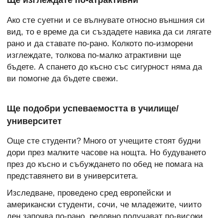
Ще изглеждате по-атрактивни
Ако сте суетни и се вълнувате относно външния си
вид, то е време да си създадете навика да си лягате
рано и да ставате по-рано. Колкото по-изморени
изглеждате, толкова по-малко атрактивни ще
бъдете. А спането до късно със сигурност няма да
ви помогне да бъдете свежи.
Ще подобри успеваемостта в училище/
университет
Още сте студенти? Много от учещите стоят будни
дори през малките часове на нощта. Но будуването
през до късно и събуждането по обед не помага на
представянето ви в университета.
Изследване, проведено сред европейски и
американски студенти, сочи, че младежите, чиито
ден започва по-рано, редовно получават по-високи