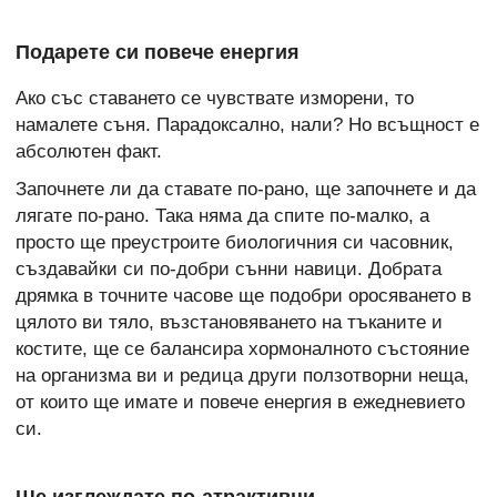
Подарете си повече енергия
Ако със ставането се чувствате изморени, то
намалете съня. Парадоксално, нали? Но всъщност е
абсолютен факт.
Започнете ли да ставате по-рано, ще започнете и да
лягате по-рано. Така няма да спите по-малко, а
просто ще преустроите биологичния си часовник,
създавайки си по-добри сънни навици. Добрата
дрямка в точните часове ще подобри оросяването в
цялото ви тяло, възстановяването на тъканите и
костите, ще се балансира хормоналното състояние
на организма ви и редица други ползотворни неща,
от които ще имате и повече енергия в ежедневието
си.