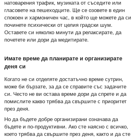
натоварения трафик, музиката от съседите или
гласовете на пешеходците. Ще се озовете в един
спокоен и хармоничен час, в който ще можете да си
починете психически от целия градски шум.
Оставете си няколко минути да релаксирате, да
почетете или дори да медитирате.
Имате време да планирате и организирате
деня си
Когато не си отделяте достатъчно време сутрин,
може би бързате, за да се справите със задачите
си. Често не ви остава време дори да спрете и да
помислите какво трябва да свършите с приоритет
през деня.
Но да бъдете добре организирани означава да
бъдете и по-продуктивни. Ако сте наясно с всичко,
което трябва да свършите през деня, както и да сте