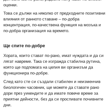
оценки.
Това се дължи на няколко от предходните позитивни
влияния от ранното ставане – по-добра
концентрация, по-качествена функция на мозъка и
по-добра организация на времето.
Ще спите по-добре
Хората, които стават по-рано, имат нуждата и да си
лягат навреме. Така се изгражда стабилна рутина,
която ще подпомага на целия ви организъм да
функционира по-добре.
След като сте си създали стабилен и неизменчив
биологичен часовник, ще можете да ставате рано
дори през уикендите и да имате повече време за
приятни дейности, без да си проспивате почивните
дни.