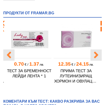
ПРОДУКТИ ОТ FRAMAR.BG
еж
Не
я!
Бе
0.70
1.37
12.35
24.15
в.
€
/
лв.
€
/
лв.
О
ТЕСТ ЗА БРЕМЕННОСТ
ПРИМА ТЕСТ ЗА
ЛЕЙДИ ЛЕНТА * 1
ЛУТЕИНИЗИРАЩ
ЗА
ХОРМОН И ОВУЛАЦИЯ
* 5
КОМЕНТАРИ КЪМ ТЕСТ: КАКВО РАЗКРИВА ЗА ВАС