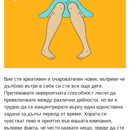
Вие сте креативен и очарователен човек, въпреки че
дълбоко вътре в себе си сте все още дете.
Притежавате невероятната способност лесно да
превключвате между различни дейности, но ви е
трудно да се концентрирате върху една единствена
задача за дълъг период от време. Хората се
чувстват леко и приятно във вашата компания,
въпреки факта, че често казвате нещо, преди да сте