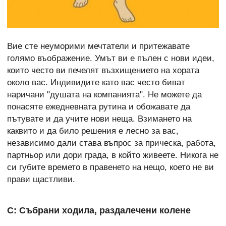
Вие сте неуморими мечтатели и притежавате
голямо въображение. Умът ви е пълен с нови идеи,
които често ви печелят възхищението на хората
около вас. Индивидите като вас често биват
наричани "душата на компанията". Не можете да
понасяте ежедневната рутина и обожавате да
пътувате и да учите нови неща. Взимането на
каквито и да било решения е лесно за вас,
независимо дали става въпрос за прическа, работа,
партньор или дори града, в който живеете. Никога не
си губите времето в правенето на нещо, което не ви
прави щастливи.
С: Събрани ходила, раздалечени колене