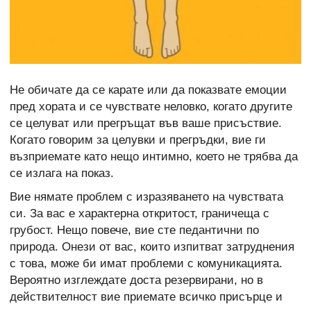
Не обичате да се карате или да показвате емоции
пред хората и се чувствате неловко, когато другите
се целуват или прегръщат във ваше присъствие.
Когато говорим за целувки и прегръдки, вие ги
възприемате като нещо интимно, което не трябва да
се излага на показ.
Вие нямате проблем с изразяването на чувствата
си. За вас е характерна откритост, граничеща с
грубост. Нещо повече, вие сте педантични по
природа. Онези от вас, които изпитват затруднения
с това, може би имат проблеми с комуникацията.
Вероятно изглеждате доста резервирани, но в
действителност вие приемате всичко присърце и