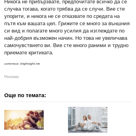
Никога не прибързвате, предпочитате всичко да се
случва тогава, когато трябва да се случи. Вие сте
упорити, и никога не се отказвате по средата на
пътя към вашата цел. Грижите се много за външния
си вид и полагате много усилия да изглеждате по
най-добрия възможен начин. Но това не увеличава
самочувствието ви. Вие сте много раними и трудно
приемате критиката.
източник: brightsight.me
Още по темата: