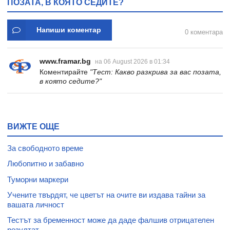
ПОЗАТА, В КОЯТО СЕДИТЕ?
Напиши коментар
0 коментара
www.framar.bg
на 06 August 2026 в 01:34
Коментирайте
"Тест: Какво разкрива за вас позата,
в която седите?"
ВИЖТЕ ОЩЕ
За свободното време
Любопитно и забавно
Туморни маркери
Учените твърдят, че цветът на очите ви издава тайни за
вашата личност
Тестът за бременност може да даде фалшив отрицателен
резултат