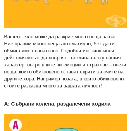
Вашето тяло може да разкрие много неща за вас.
Ние правим много неща автоматично, без да ги
обмисляме съзнателно. Подобни инстинктивни
действия могат да хвърлят светлина върху нашия
характер, вътрешните ни емоции и страхове – онези
неща, които обикновено остават скрити за очите на
другите хора. Например позата, в която обикновено
стоите разказва много за вашата личност!
А: Събрани колена, раздалечени ходила