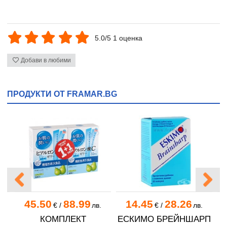
5.0/5 1 оценка
Добави в любими
ПРОДУКТИ ОТ FRAMAR.BG
45.50
88.99
14.45
28.26
.
€
/
лв.
€
/
лв.
КОМПЛЕКТ
ЕСКИМО БРЕЙНШАРП