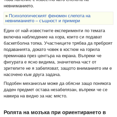
невниманието.
»
Психологическият феномен слепота на
невниманието – същност и примери
Един от най-известните експерименти по темата
включва наблюдение на хора, които си подават
баскетболна топка. Участниците трябва да преброят
подаванията, докато човек в костюм на горила
преминава през центъра на екрана. Въпреки че
фигурата е ясно видима, значителна част от
зрителите не я забелязват, защото вниманието им е
насочено към друга задача.
Подобен механизъм може да обясни защо понякога
даден предмет остава незабелязан, въпреки че се
намира на видно за нас място.
Ролята на мозъка при ориентирането в