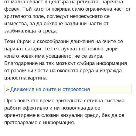
от малка област в центъра на ретината, наречена
фовея. Тъй като тя покрива само ограничена част от
зрителното поле, погледът непрекъснато се
измества, за да обхване различни части от
заобикалящата среда.
Тези бързи и скокообразни движения на очите се
наричат сакади. Те се случват постоянно, дори
когато човек има усещането, че се взира.
Благодарение на тях мозъкът събира информация
от различни части на околната среда и изгражда
цялостна картина.
»
Движения на очите и стереопсия
През повечето време зрителната сетивна система
работи ефективно и ни позволява да се
ориентираме в сложни визуални среди, без да се
претоварваме с информация.