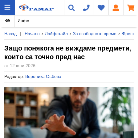
Инфо
Назад
|
Начало
Лайфстайл
За свободното време
Фреш н
Защо понякога не виждаме предмети,
които са точно пред нас
от 12 юни 2026г.
Редактор:
Вероника Събова