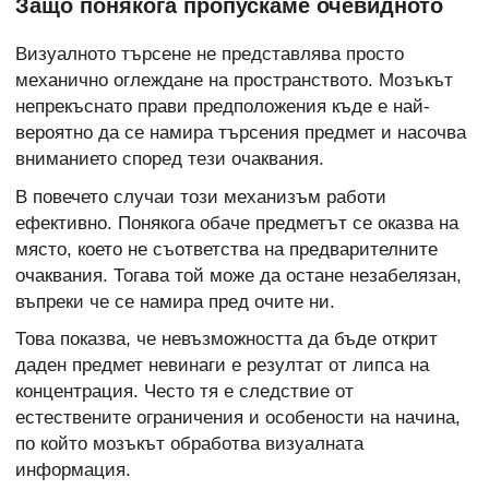
Защо понякога пропускаме очевидното
Визуалното търсене не представлява просто
механично оглеждане на пространството. Мозъкът
непрекъснато прави предположения къде е най-
вероятно да се намира търсения предмет и насочва
вниманието според тези очаквания.
В повечето случаи този механизъм работи
ефективно. Понякога обаче предметът се оказва на
място, което не съответства на предварителните
очаквания. Тогава той може да остане незабелязан,
въпреки че се намира пред очите ни.
Това показва, че невъзможността да бъде открит
даден предмет невинаги е резултат от липса на
концентрация. Често тя е следствие от
естествените ограничения и особености на начина,
по който мозъкът обработва визуалната
информация.