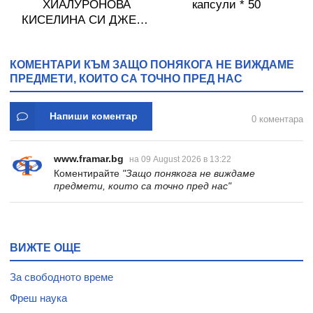
0
ХИАЛУРОНОВА
капсули * 50
КИСЕЛИНА СИ ДЖЕЛИ
желирани стика 2 кутии
* 31
КОМЕНТАРИ КЪМ ЗАЩО ПОНЯКОГА НЕ ВИЖДАМЕ
ПРЕДМЕТИ, КОИТО СА ТОЧНО ПРЕД НАС
Напиши коментар
0 коментара
www.framar.bg
на 09 August 2026 в 13:22
Коментирайте
"Защо понякога не виждаме
предмети, които са точно пред нас"
ВИЖТЕ ОЩЕ
За свободното време
Фреш наука