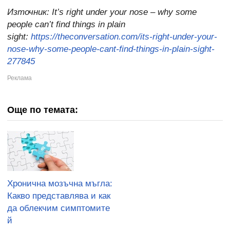
Източник:
It’s right under your nose – why some
people can’t find things in plain
sight:
https://theconversation.com/its-right-under-your-
nose-why-some-people-cant-find-things-in-plain-sight-
277845
Още по темата:
Хронична мозъчна мъгла:
Какво представлява и как
да облекчим симптомите
й