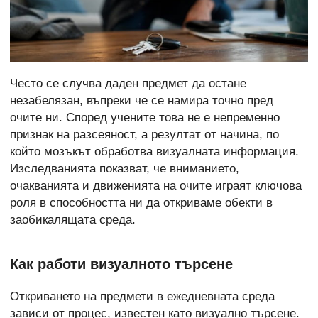
Често се случва даден предмет да остане
незабелязан, въпреки че се намира точно пред
очите ни. Според учените това не е непременно
признак на разсеяност, а резултат от начина, по
който мозъкът обработва визуалната информация.
Изследванията показват, че вниманието,
очакванията и движенията на очите играят ключова
роля в способността ни да откриваме обекти в
заобикалящата среда.
Как работи визуалното търсене
Откриването на предмети в ежедневната среда
зависи от процес, известен като визуално търсене.