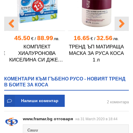
45.50
88.99
16.65
32.56
.
€
/
лв.
€
/
лв.
КОМПЛЕКТ
ТРЕНД ЪП МАТИРАЩА
DE
ХИАЛУРОНОВА
МАСКА ЗА РУСА КОСА
И
КИСЕЛИНА СИ ДЖЕЛИ
1 л
желирани стика 2 кутии
* 31
КОМЕНТАРИ КЪМ ГЪБЕНО РУСО - НОВИЯТ ТРЕНД
В БОИТЕ ЗА КОСА
Напиши коментар
2 коментара
www.framar.bg отговаря
на 31 March 2020 в 18:44
Саши