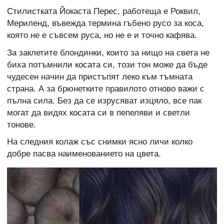
Стилистката Йокаста Перес, работеща е Роквил,
Мериленд, въвежда термина гъбено русо за коса,
която не е съвсем руса, но не е и точно кафява.
За заклетите блондинки, които за нищо на света не
биха потъмнили косата си, този тон може да бъде
чудесен начин да пристъпят леко към тъмната
страна. А за брюнетките правилото отново важи с
пълна сила. Без да се изрусяват изцяло, все пак
могат да видях косата си в пепеляви и светли
тонове.
На следния колаж със снимки ясно личи колко
добре пасва наименованието на цвета.