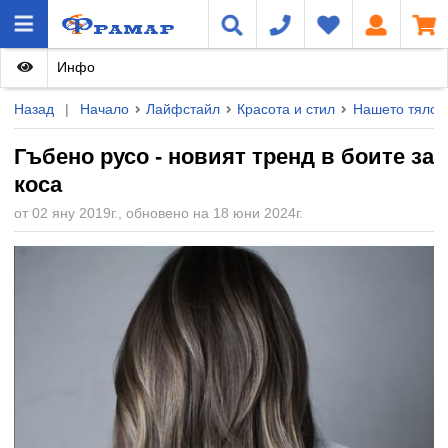
Инфо
Назад
|
Начало
Лайфстайл
Красота и стил
Нашето тяло
Гъбено русо - новият тренд в боите за
коса
от 02 яну 2019г., обновено на 18 юни 2024г.