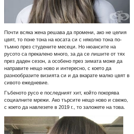
Почти всяка жена решава да промени, ако не целия
цвят, то поне тона на косата си с няколко тона по-
тъмно през студените месеци. Но нюансите на
русото са прекалено много, за да се лишите от тях
през даден сезон, а особено през зимата може да
направите нещо ново и интересно, с което да
разнообразите визията си и да вкарате малко цвят в
сивото ежедневие.
Гъбеното русо е последният хит, който покорява
социалните мрежи. Ако търсите нещо ново и свежо,
с което да навлезете в 2019 г., то заложете на това.