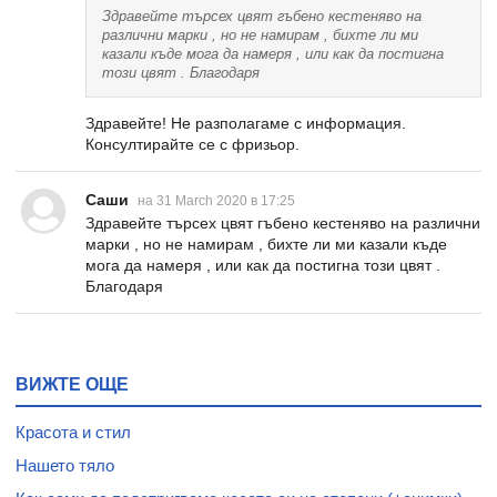
Здравейте търсех цвят гъбено кестеняво на
различни марки , но не намирам , бихте ли ми
казали къде мога да намеря , или как да постигна
този цвят . Благодаря
Здравейте! Не разполагаме с информация.
Консултирайте се с фризьор.
Саши
на 31 March 2020 в 17:25
Здравейте търсех цвят гъбено кестеняво на различни
марки , но не намирам , бихте ли ми казали къде
мога да намеря , или как да постигна този цвят .
Благодаря
ВИЖТЕ ОЩЕ
Красота и стил
Нашето тяло