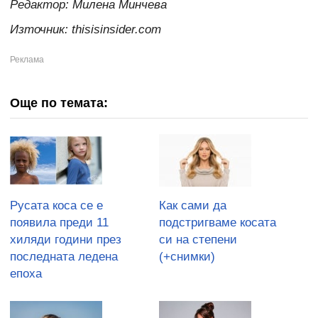
Редактор: Милена Минчева
Източник: thisisinsider.com
Още по темата:
Русата коса се е
Как сами да
появила преди 11
подстригваме косата
хиляди години през
си на степени
последната ледена
(+снимки)
епоха