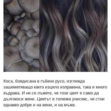
Коса, боядисана в гъбено русо, изглежда
зашеметяващо както изцяло изправена, така и много
къдрава. И не се лъжете, че този цвят е само да
дългокоси жени. Цветът е толкова унисекс, че стои
еднакво добре и на жени, и на мъже.