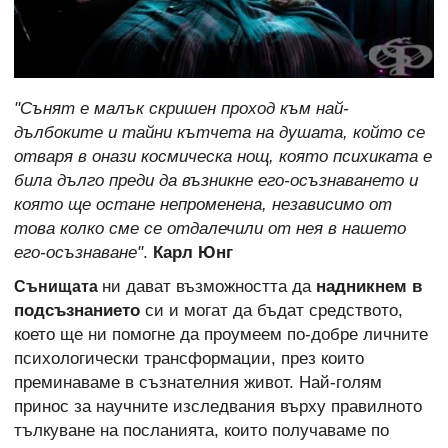
"Сънят е малък скришен проход към най-
дълбоките и тайни кътчета на душата, който се
отваря в онази космическа нощ, която психиката е
била дълго преди да възникне его-осъзнаването и
която ще остане непроменена, независимо от
това колко сме се отдалечили от нея в нашето
его-осъзнаване"
.
Карл Юнг
ни дават възможността да
надникнем в
Сънищата
подсъзнанието
си и могат да бъдат средството,
което ще ни помогне да проумеем по-добре личните
психологически трансформации, през които
преминаваме в съзнателния живот. Най-голям
принос за научните изследвания върху правилното
тълкуване на посланията, които получаваме по