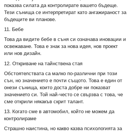
показва силата да контролирате вашето бъдеще.
Тези сънища се интерпретират като ангажираност за
бъдещите ви планове.
11. Бебе
Това да видите бебе в съня си означава иновации и
освежаване. Това е знак за нова идея, нов проект
или нов дизайн.
12. Откриване на тайнствена стая
Обстоятелствата са малко по-различни при този
сън, но значението е почти същото. Това е един от
онези сънища, които доста добре ни показват
значението си. Той най-често се свързва с това, че
сме открили някакъв скрит талант.
13. Когато сме в автомобил, който не можем да
контролираме
Страшно наистина, но какво казва психологията за