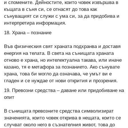
и спомените. Дейностите, които човек извършва в
къщата в съня си, се отнасят до това как
сънуващият си служи с ума си, за да придобива и
интерпретира информация.
18. Храна – познание
Във физическия свят храната подхранва и доставя
енергия на телата. В света на сънищата храната
отново е храна, но интелектуална такава, или иначе
казано, тя е метафора за познанието. Ако сънувате
храна, това би могло да означава, че умът ви е
гладен и се нуждае от нови открития и прозрения.
19. Превозни средства – даване или придобиване на
опит
В сънищата превозните средства символизират
значенията, които човек открива в нещата, които се
случват около него в съзнателния живот, това до