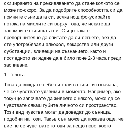
скицирането на преживяването да стане колкото се
може по-скоро. За да подобрите способността си да
помните сънищата си, всяка нощ фокусирайте
потока на мислите си върху това, че искате да
запомните сънищата си. Също така е
препоръчително да опитате да си легнете, без да
сте употребявали алкохол, лекарства или други
субстанции, влияещи на съзнанието, както и
последното ви ядене да е било поне 2-3 часа преди
заспиване.
1. Голота
Това да виждате себе си голи в съня си означава,
че се чувствате уязвими в момента. Например, ако
току-що започвате да живеете с някого, може да се
чувствате сякаш губите личното си пространство.
Този вид чувства могат да доведат до сънища,
подобни на този. Такъв сън може да показва още, че
вие не се чувствате готови за нещо ново, което