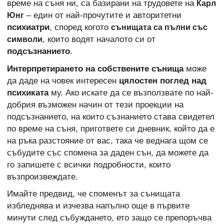
време на съня ни, са базирани на трудовете на
Карл
– един от най-прочутите и авторитетни
Юнг
психиатри
, според когото
сънищата са пълни със
, които водят началото си от
символи
подсъзнанието
.
Интерпретирането на собствените сънища
може
да даде на човек интересен
цялостен поглед над
психиката
му. Ако искате да се възползвате по най-
добрия възможен начин от тези проекции на
подсъзнанието, на които съзнанието става свидетел
по време на съня, пригответе си дневник, който да е
на ръка разстояние от вас, така че веднага щом се
събудите със спомена за даден сън, да можете да
го запишете с всички подробности, които
възпроизвеждате.
Имайте предвид, че споменът за сънищата
избледнява и изчезва напълно още в първите
минути след събуждането, ето защо се препоръчва