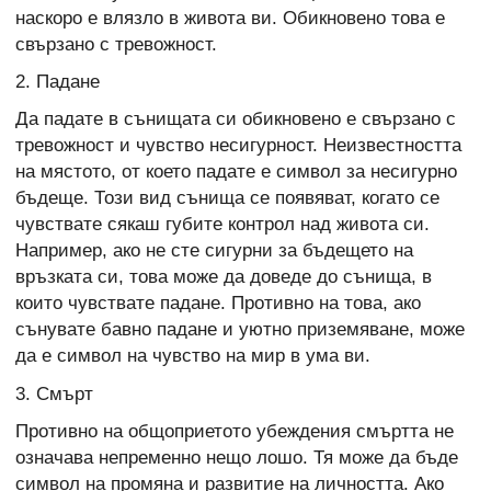
наскоро е влязло в живота ви. Обикновено това е
свързано с тревожност.
2. Падане
Да падате в сънищата си обикновено е свързано с
тревожност и чувство несигурност. Неизвестността
на мястото, от което падате е символ за несигурно
бъдеще. Този вид сънища се появяват, когато се
чувствате сякаш губите контрол над живота си.
Например, ако не сте сигурни за бъдещето на
връзката си, това може да доведе до сънища, в
които чувствате падане. Противно на това, ако
сънувате бавно падане и уютно приземяване, може
да е символ на чувство на мир в ума ви.
3. Смърт
Противно на общоприетото убеждения смъртта не
означава непременно нещо лошо. Тя може да бъде
символ на промяна и развитие на личността. Ако