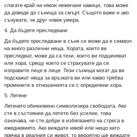
слагате край на някои нежелани навици, това може
да доведе до сънища за смърт. Същото важи и ако
сънувате, че друг човек умира.
4. Да бъдете преследвани
Да бъдете преследвани в съня си може да е символ
на много различни неща. Хората, които ви
преследват, може да са тези, които ви подценяват
или хора, срещу които се страхувате да се
изправите лице в лице. Тези сънища могат да ви
подскажат неща за връзката ви или какво трябва
промените в отношенията си с определени хора.
5. Летене
Летенето обикновено символизира свободата. Ако
сте в състояние да летите без усилие, това
означава, че сте добри в избягването на стреса в
ежедневието. Ако виждате някой или нещо като
пречка в реалния си живот, то вероятно ще виждате