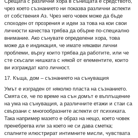
Срещата с различни хора в сънищата е средството,
чрез което съзнанието ни показва различни аспекти
от собствения Аз. Чрез него човек може да бъде
споходен от прозрения и идеи за това на кои свои
личности качества трябва да обърне по-специално
внимание. Ако сънувате определени хора, това
може да е индикация, че имате някакви лични
проблеми, върху които трябва да работите, или че
сте скъсали нишката с някой от елементите, които
ви изграждат като личност.
17. Къща, дом – съзнанието на сънуващия
Умът е изграден от няколко пласта на съзнанието.
Смята се, че по време на сън домът е въплъщение
на ума на сънуващия, а различните етажи и стаи са
свързани с многообразните аспекти от психиката.
Така например мазето е образ на нещо, което човек
пренебрегва или за което не си дава сметка;
спалните илюстрират интимните мисли, чувствата