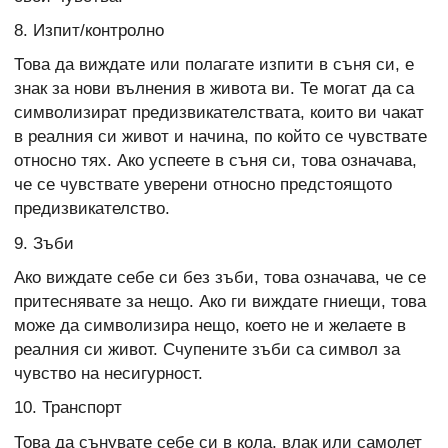
8. Изпит/контролно
Това да виждате или полагате изпити в съня си, е
знак за нови вълнения в живота ви. Те могат да са
символизират предизвикателствата, които ви чакат
в реалния си живот и начина, по който се чувствате
относно тях. Ако успеете в съня си, това означава,
че се чувствате уверени относно предстоящото
предизвикателство.
9. Зъби
Ако виждате себе си без зъби, това означава, че се
притеснявате за нещо. Ако ги виждате гниещи, това
може да символизира нещо, което не и желаете в
реалния си живот. Счупените зъби са символ за
чувство на несигурност.
10. Транспорт
Това да сънувате себе си в кола, влак или самолет