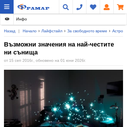
Инфо
Назад
|
Начало
Лайфстайл
За свободното време
Астроло
Възможни значения на най-честите
ни сънища
от 15 сеп 2016г., обновено на 01 юни 2026г.