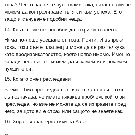
това? Често наяве се чувстваме така, сякаш сами не
можем да контролираме пътя си към успеха. Ето
защо и сънуваме подобни неща.
14. Когато сме неспособни да открием тоалетна
Няма по-лошо усещане от това. Почти. И въпреки
това, този сън е плашещ и може да се разтълкува
като предизвикателство, което наяве имаме. Именно
заради него ние не можем да изкажем или покажем
нуждите си.
15. Когато сме преследвани
Всеки е бил преследван от някого в съня си. Този
сън означава, че имате някакъв проблем, който ви
преследва, но вие не можете да се изправите пред
него, защото ви е страх или защото не знаете как.
16. Хора – характеристики на Аз-а