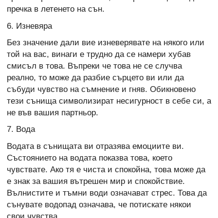
пречка в летенето на сън.
6. Изневяра
Без значение дали вие изневерявате на някого или
той на вас, винаги е трудно да се намери хубав
смисъл в това. Въпреки че това не се случва
реално, то може да разбие сърцето ви или да
събуди чувство на съмнение и гняв. Обикновено
тези сънища символизират несигурност в себе си, а
не във вашия партньор.
7. Вода
Водата в сънищата ви отразява емоциите ви.
Състоянието на водата показва това, което
чувствате. Ако тя е чиста и спокойна, това може да
е знак за вашия вътрешен мир и спокойствие.
Вълнистите и тъмни води означават стрес. Това да
сънувате водопад означава, че потискате някои
свои чувства.