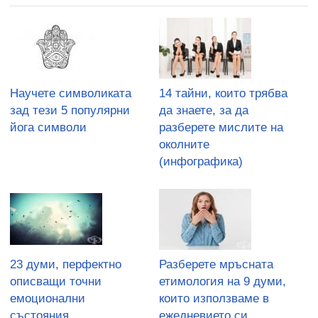
Научете символиката
14 тайни, които трябва
зад тези 5 популярни
да знаете, за да
йога символи
разберете мислите на
околните
(инфографика)
23 думи, перфектно
Разберете мръсната
описващи точни
етимология на 9 думи,
емоционални
които използваме в
състояния
ежедневието си