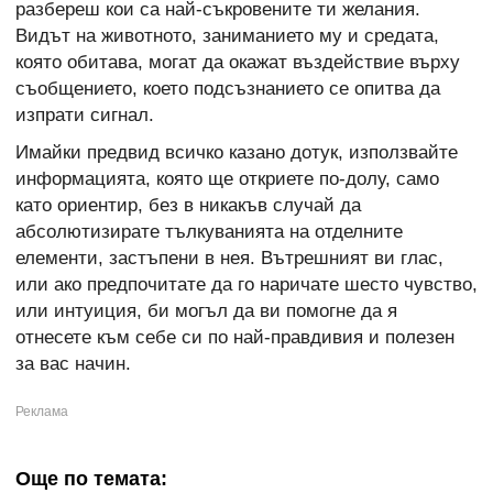
разбереш кои са най-съкровените ти желания.
Видът на животното, заниманието му и средата,
която обитава, могат да окажат въздействие върху
съобщението, което подсъзнанието се опитва да
изпрати сигнал.
Имайки предвид всичко казано дотук, използвайте
информацията, която ще откриете по-долу, само
като ориентир, без в никакъв случай да
абсолютизирате тълкуванията на отделните
елементи, застъпени в нея. Вътрешният ви глас,
или ако предпочитате да го наричате шесто чувство,
или интуиция, би могъл да ви помогне да я
отнесете към себе си по най-правдивия и полезен
за вас начин.
Още по темата: