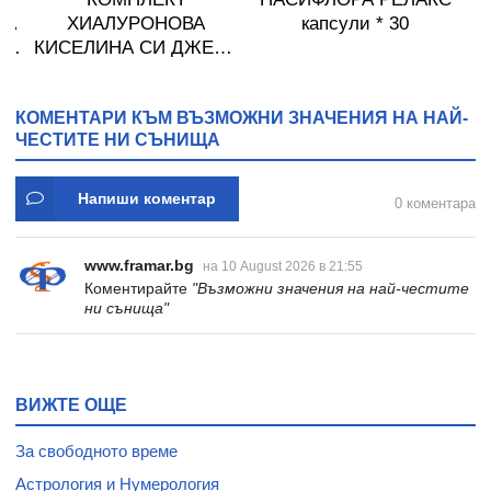
НА
ХИАЛУРОНОВА
капсули * 30
 И
КИСЕЛИНА СИ ДЖЕЛИ
И
желирани стика 2 кутии
* 31
КОМЕНТАРИ КЪМ ВЪЗМОЖНИ ЗНАЧЕНИЯ НА НАЙ-
ЧЕСТИТЕ НИ СЪНИЩА
Напиши коментар
0 коментара
www.framar.bg
на 10 August 2026 в 21:55
Коментирайте
"Възможни значения на най-честите
ни сънища"
ВИЖТЕ ОЩЕ
За свободното време
Астрология и Нумерология