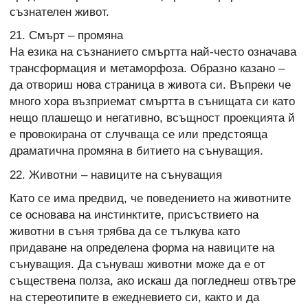
съзнателен живот.
21. Смърт – промяна
На езика на съзнанието смъртта най-често означава
трансформация и метаморфоза. Образно казано –
да отвориш нова страница в живота си. Въпреки че
много хора възприемат смъртта в сънищата си като
нещо плашещо и негативно, всъщност проекцията й
е провокирана от случваща се или предстояща
драматична промяна в битието на сънуващия.
22. Животни – навиците на сънуващия
Като се има предвид, че поведението на животните
се основава на инстинктите, присъствието на
животни в съня трябва да се тълкува като
придаване на определена форма на навиците на
сънуващия. Да сънуваш животни може да е от
съществена полза, ако искаш да погледнеш отвътре
на стереотипите в ежедневието си, както и да