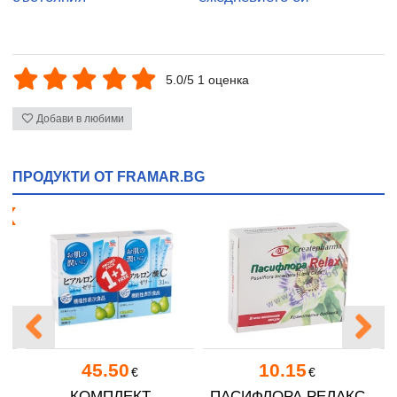
5.0/5 1 оценка
Добави в любими
ПРОДУКТИ ОТ FRAMAR.BG
я!
45.50
10.15
€
€
ОТ
КОМПЛЕКТ
ПАСИФЛОРА РЕЛАКС