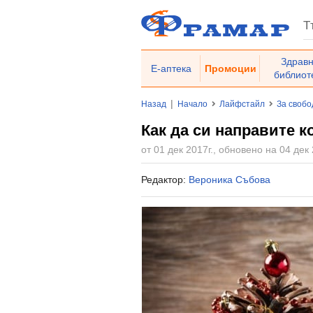
Здрав
Е-аптека
Промоции
библиот
|
Назад
Начало
Лайфстайл
За свобо
Как да си направите 
от 01 дек 2017г., обновено на 04 дек 
Редактор:
Вероника Събова