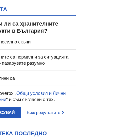
ТА
и ли са хранителните
укти в България?
посилно скъпи
ните са нормални за ситуацията,
о пазарувате разумно
тини са
очетох „
Общи условия и Лични
нни
“ и съм съгласен с тях.
АСУВАЙ
Виж резултатите
ТЕКА ПОСЛЕДНО