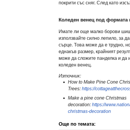
покрити със сняг. След като изс
Коледен венец под формата 
Имате ли още малко борови шиша
използвайте силно лепило, за да
сърце. Това може да е трудно, н
еднакъв размер, крайният резул
може да сложите панделка и да 
коледен венец.
Източник:
How to Make Pine Cone Chri
Trees:
https://cottageatthecr
Make a pine cone Christmas
decoration:
https://www.nation
christmas-decoration
Още по темата: