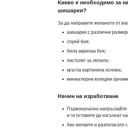
Какво е необходимо за н
шишарки?
За да направите желаното от ва
шишарки с различни размер
спрей боя;
бяла акрилна боя;
пистолет за лепило;
кръгла картонена основа;
миниатюрни коледни орнаме
Начин на изработване
Първоначално напръскайте 
и ги оставете да изсъхнат н
Ако желаете и разполагате 