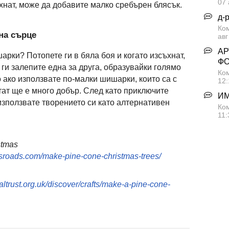
07 
ъхнат, може да добавите малко сребърен блясък.
д-
Ко
на сърце
авг
АР
рки? Потопете ги в бяла боя и когато изсъхнат,
Ф
 ги залепите една за друга, образувайки голямо
Ком
о ако използвате по-малки шишарки, които са с
12:
тат ще е много добър. След като приключите
ИМ
използвате творението си като алтернативен
Ком
11:
stmas
ossroads.com/make-pine-cone-christmas-trees/
altrust.org.uk/discover/crafts/make-a-pine-cone-