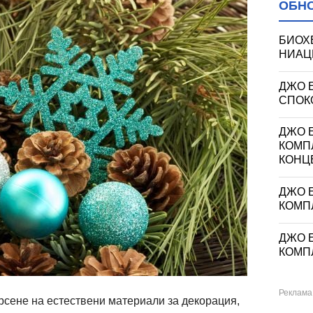
ОБН
БИОХ
НИАЦИ
ДЖО 
СПОКО
ДЖО Е
КОМП
КОНЦ
ДЖО Е
КОМП
ДЖО Е
КОМП
рсене на естествени материали за декорация,