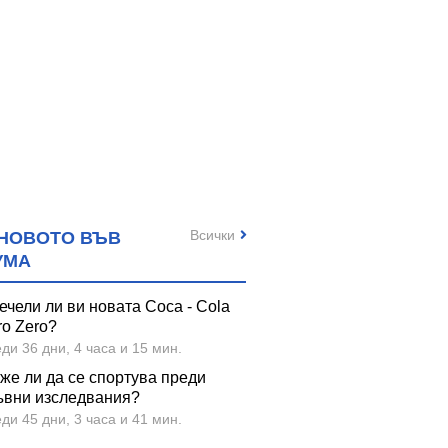
Всички
НОВОТО ВЪВ
УМА
ечели ли ви новата Coca - Cola
ro Zero?
ди 36 дни, 4 часа и 15 мин.
же ли да се спортува преди
ъвни изследвания?
ди 45 дни, 3 часа и 41 мин.