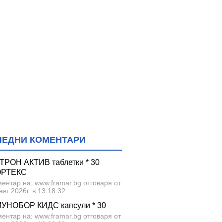
ЛЕДНИ КОМЕНТАРИ
ТРОН АКТИВ таблетки * 30
ОРТЕКС
ентар на: www.framar.bg отговаря от
авг 2026г. в 13:18:32
УНОБОР КИДС капсули * 30
ентар на: www.framar.bg отговаря от