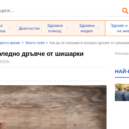
на
Здравна
Здравна
Здраве и
Диагностик
ека
помощ
медия
на жи
дното време
Моето хоби
Как да си направите коледно дръвче от шишарк
коледно дръвче от шишарки
2024г.
НАЙ-