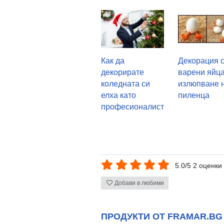
Как да
Декорация 
декорирате
варени яйца
коледната си
излюпване 
елха като
пиленца
професионалист
5.0/5 2 оценки
Добави в любими
ПРОДУКТИ ОТ FRAMAR.BG