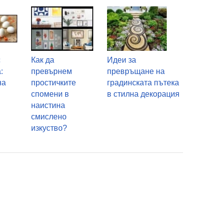
с
Как да
Идеи за
:
превърнем
превръщане на
на
простичките
градинската пътека
спомени в
в стилна декорация
наистина
смислено
изкуство?