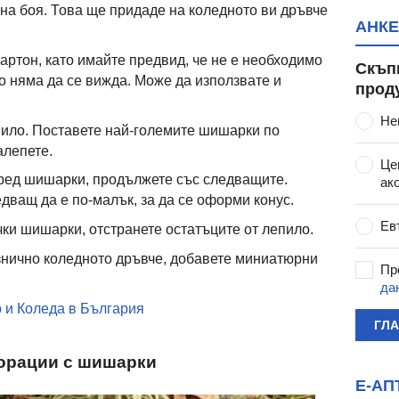
на боя. Това ще придаде на коледното ви дръвче
АНКЕ
артон, като имайте предвид, че не е необходимо
Скъп
то няма да се вижда. Може да използвате и
прод
Не
пило. Поставете най-големите шишарки по
алепете.
Це
 ред шишарки, продължете със следващите.
ак
дващ да е по-малък, за да се оформи конус.
Ев
чки шишарки, отстранете остатъците от лепило.
азнично коледното дръвче, добавете миниатюрни
Пр
да
 и Коледа в България
ГЛ
корации с шишарки
Е-АП