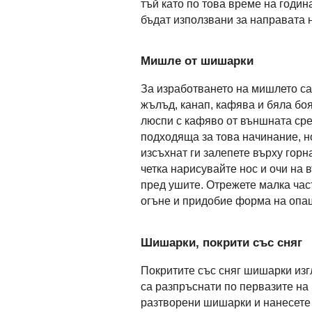
тъй като по това време на годин
бъдат използвани за направата 
Мишле от шишарки
За изработването на мишлето с
жълъд, канап, кафява и бяла бо
люспи с кафяво от външната сред
подходяща за това начинание, но
изсъхнат ги залепете върху гор
четка нарисувайте нос и очи на 
пред ушите. Отрежете малка част
огъне и придобие форма на опаш
Шишарки, покрити със сняг
Покритите със сняг шишарки изг
са разпръснати по первазите на
разтворени шишарки и нанесете 