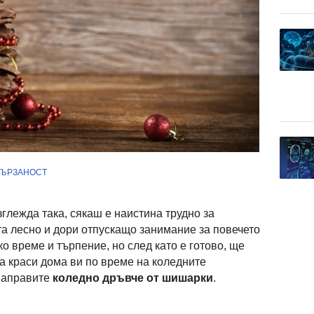
ВЪРЗАНОСТ
глежда така, сякаш е наистина трудно за
та лесно и дори отпускащо занимание за повечето
о време и търпение, но след като е готово, ще
да краси дома ви по време на коледните
 направите
коледно дръвче от шишарки
.