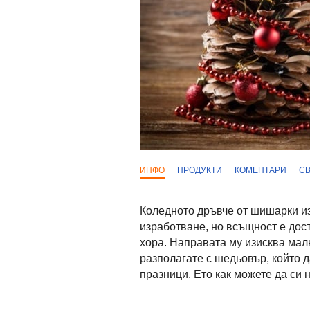
ИНФО
ПРОДУКТИ
КОМЕНТАРИ
С
Коледното дръвче от шишарки из
изработване, но всъщност е дос
хора. Направата му изисква малк
разполагате с шедьовър, който 
празници. Ето как можете да си