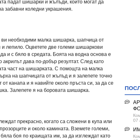
ата падат шишарки и жълъди, които могат да
на забавни коледни украшения.
а ви необходими малка шишарка, шапчица от
я и лепило. Оцветете две големи шишаркови
а и с бяло в средата. Боята на водна основа е
 акрилът дава по-добър резултат. След като
ната част на шишарката. С помощта на малка
върха на шапчицата от жълъд и я залепете точно
 от канапа и я навийте около пръста си, за да се
ПОС
ка. Залепете я на боровата шишарка.
АР
Ф
Ком
07 
леждат прекрасно, когато са сложени в купа или
 прозорците и около камината. Вземете големи,
ИМ
бяла боя по краищата им, за да изглеждат като
Ком