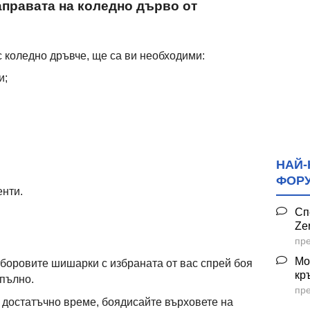
аправата на коледно дърво от
с коледно дръвче, ще са ви необходими:
и;
НАЙ-
ФОР
нти.
Сп
Ze
пре
Мо
боровите шишарки с избраната от вас спрей боя
кр
апълно.
пре
с достатъчно време, боядисайте върховете на