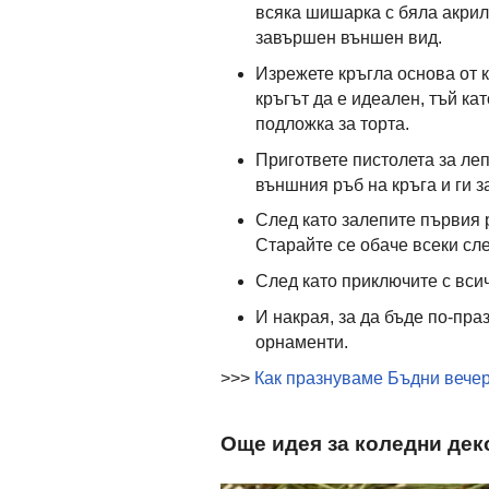
всяка шишарка с бяла акрил
завършен външен вид.
Изрежете кръгла основа от к
кръгът да е идеален, тъй ка
подложка за торта.
Пригответе пистолета за ле
външния ръб на кръга и ги з
След като залепите първия
Старайте се обаче всеки сле
След като приключите с вси
И накрая, за да бъде по-пр
орнаменти.
>>>
Как празнуваме Бъдни вечер
Още идея за коледни де