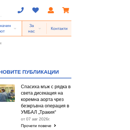
 начин
За
Контакти
вот
нас
и
НОВИТЕ ПУБЛИКАЦИИ
Спасиха мъж с рядка в
света дисекация на
коремна аорта чрез
безкръвна операция в
УМБАЛ „Тракия“
от 07 авг 2026г.
Прочети повече