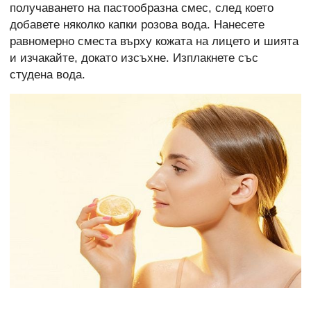
получаването на пастообразна смес, след което
добавете няколко капки розова вода. Нанесете
равномерно сместа върху кожата на лицето и шията
и изчакайте, докато изсъхне. Изплакнете със
студена вода.