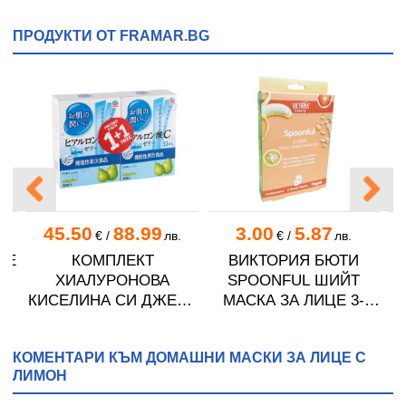
ПРОДУКТИ ОТ FRAMAR.BG
45.50
88.99
3.00
5.87
.
€
/
лв.
€
/
лв.
HE
КОМПЛЕКТ
ВИКТОРИЯ БЮТИ
ХИАЛУРОНОВА
SPOONFUL ШИЙТ
З
М
КИСЕЛИНА СИ ДЖЕЛИ
МАСКА ЗА ЛИЦЕ 3-
желирани стика 2 кутии
ДНЕВНА ВЪЛШЕБНА
* 31
ГРИЖА 20 мл * 3
КОМЕНТАРИ КЪМ ДОМАШНИ МАСКИ ЗА ЛИЦЕ С
ЛИМОН