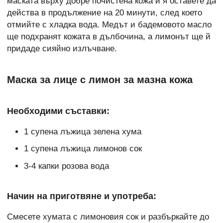
маската върху добре почистена кожа и я оставете да
действа в продължение на 20 минути, след което
отмийте с хладка вода. Медът и бадемовото масло
ще подхранят кожата в дълбочина, а лимонът ще й
придаде сияйно излъчване.
Маска за лице с лимон за мазна кожа
Необходими съставки:
1 супена лъжица зелена хума
1 супена лъжица лимонов сок
3-4 капки розова вода
Начин на приготвяне и употреба:
Смесете хумата с лимоновия сок и разбъркайте до