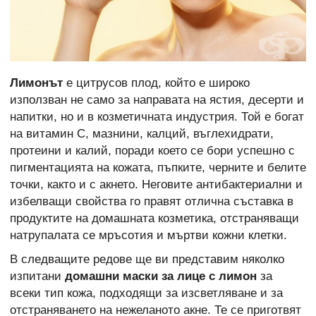
Лимонът
е цитрусов плод, който е широко
използван не само за направата на ястия, десерти и
напитки, но и в козметичната индустрия. Той е богат
на витамин C, мазнини, калций, въглехидрати,
протеини и калий, поради което се бори успешно с
пигментацията на кожата, пъпките, черните и белите
точки, както и с акнето. Неговите антибактериални и
избелващи свойства го правят отлична съставка в
продуктите на домашната козметика, отстраняващи
натрупалата се мръсотия и мъртви кожни клетки.
В следващите редове ще ви представим няколко
изпитани
домашни маски за лице с лимон
за
всеки тип кожа, подходящи за изсветляване и за
отстраняването на нежеланото акне. Те се приготвят