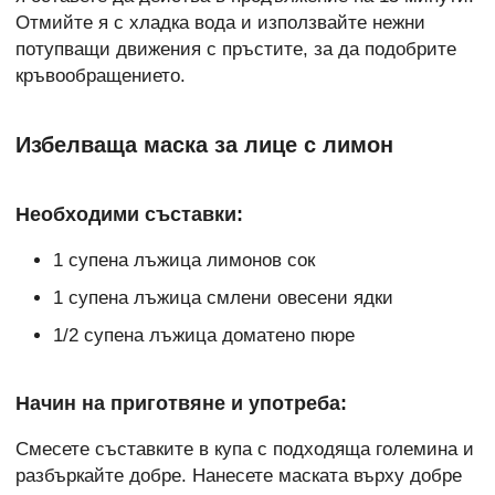
Отмийте я с хладка вода и използвайте нежни
потупващи движения с пръстите, за да подобрите
кръвообращението.
Избелваща маска за лице с лимон
Необходими съставки:
1 супена лъжица лимонов сок
1 супена лъжица смлени овесени ядки
1/2 супена лъжица доматено пюре
Начин на приготвяне и употреба:
Смесете съставките в купа с подходяща големина и
разбъркайте добре. Нанесете маската върху добре